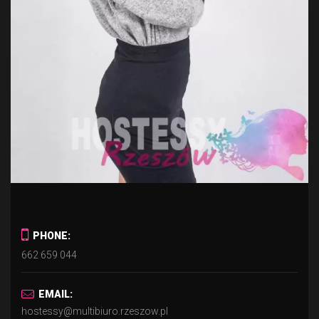
PHONE:
662 659 044
EMAIL:
hostessy@multibiuro.rzeszow.pl