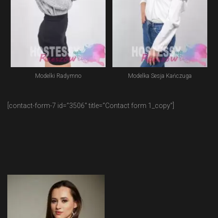
Modelki Radymno
Modelka Sesja Kańczuga
[contact-form-7 id=”3506″ title=”Contact form 1_copy”]