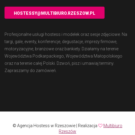
HOSTESSY@MULTIBIURO.RZESZOW.PL
Profesjonalne usługi hostess i modelek oraz sesje zdjęciowe. Na
targi, gale, eventy, konferencje, degustacje, imprezy firmowe,
motoryzacyjne, branżowe oraz bankiety. Działamy na terenie
Województwa Podkarpackiego, Województwa Małopolskiego
oraz na terenie całej Polski. Dzwoń, pisz i umawiaj terminy.
Zapraszamy do zamówień.
© Agencja Hostess w Rzeszowie | Realizacja
Multibiuro
Rzeszów